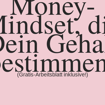
Money-
indset, d
ein Geha
bestimmen
(Gratis-Arbeitsblatt inklusive!)