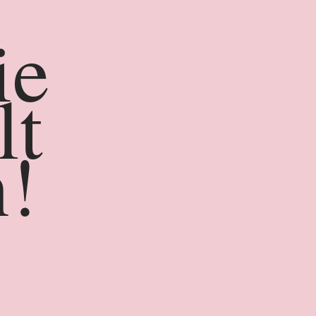
ie
lt
!